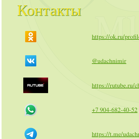
Контакты
https://ok.ru/prof
@udachnimir
https://rutube.ru/
+7 904-682-40-52
https://t.me/udac