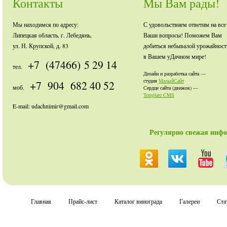
Контакты
Мы Вам рады!
Мы находимся по адресу:
С удовольствием ответим на все
Липецкая область, г. Лебедянь,
Ваши вопросы! Поможем Вам
ул. Н. Крупской, д. 83
добиться небывалой урожайност
в Вашем уДачном мире!
+7 (47466) 5 29 14
тел.
Дизайн и разработка сайта —
студия
МалыйСайт
+7 904 682 40 52
моб.
Сердце сайта (движок) —
Template CMS
E-mail: udachnimir@gmail.com
Регулярно свежая инфо
Главная
Прайс-лист
Каталог винограда
Галереи
Ста